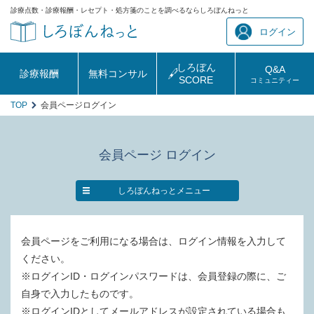
診療点数・診療報酬・レセプト・処方箋のことを調べるならしろぼんねっと
ログイン
しろぼん
Q&A
診療報酬
無料コンサル
SCORE
コミュニティー
TOP
会員ページログイン
会員ページ ログイン
しろぼんねっとメニュー
会員ページをご利用になる場合は、ログイン情報を入力して
ください。
※ログインID・ログインパスワードは、会員登録の際に、ご
自身で入力したものです。
※ログインIDとしてメールアドレスが設定されている場合も