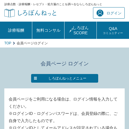
診療点数・診療報酬・レセプト・処方箋のことを調べるならしろぼんねっと
ログイン
しろぼん
Q&A
診療報酬
無料コンサル
SCORE
コミュニティー
TOP
会員ページログイン
会員ページ ログイン
しろぼんねっとメニュー
会員ページをご利用になる場合は、ログイン情報を入力して
ください。
※ログインID・ログインパスワードは、会員登録の際に、ご
自身で入力したものです。
※ログインIDとしてメールアドレスが設定されている場合も