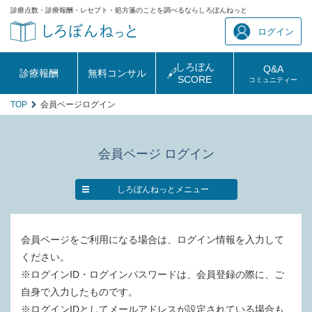
診療点数・診療報酬・レセプト・処方箋のことを調べるならしろぼんねっと
ログイン
しろぼん
Q&A
診療報酬
無料コンサル
SCORE
コミュニティー
TOP
会員ページログイン
会員ページ ログイン
しろぼんねっとメニュー
会員ページをご利用になる場合は、ログイン情報を入力して
ください。
※ログインID・ログインパスワードは、会員登録の際に、ご
自身で入力したものです。
※ログインIDとしてメールアドレスが設定されている場合も