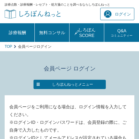
診療点数・診療報酬・レセプト・処方箋のことを調べるならしろぼんねっと
ログイン
しろぼん
Q&A
診療報酬
無料コンサル
SCORE
コミュニティー
TOP
会員ページログイン
会員ページ ログイン
しろぼんねっとメニュー
会員ページをご利用になる場合は、ログイン情報を入力して
ください。
※ログインID・ログインパスワードは、会員登録の際に、ご
自身で入力したものです。
※ログインIDとしてメールアドレスが設定されている場合も