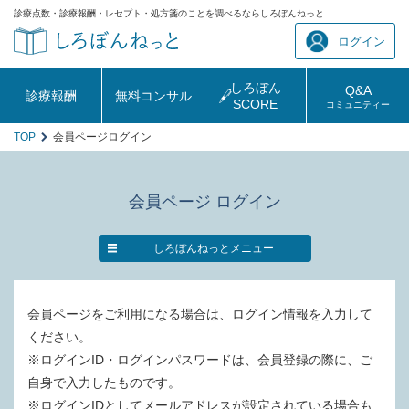
診療点数・診療報酬・レセプト・処方箋のことを調べるならしろぼんねっと
ログイン
しろぼん
Q&A
診療報酬
無料コンサル
SCORE
コミュニティー
TOP
会員ページログイン
会員ページ ログイン
しろぼんねっとメニュー
会員ページをご利用になる場合は、ログイン情報を入力して
ください。
※ログインID・ログインパスワードは、会員登録の際に、ご
自身で入力したものです。
※ログインIDとしてメールアドレスが設定されている場合も