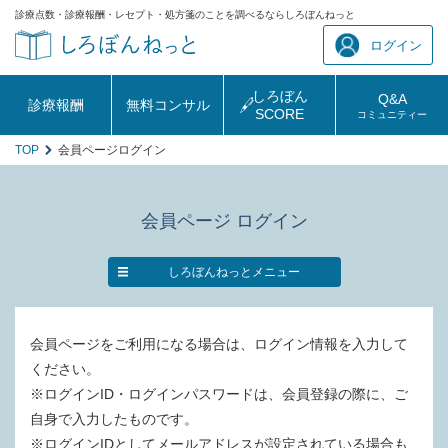
診療点数・診療報酬・レセプト・処方箋のことを調べるならしろぼんねっと
ログイン
しろぼん
Q&A
診療報酬
無料コンサル
SCORE
コミュニティー
TOP
会員ページログイン
会員ページ ログイン
しろぼんねっとメニュー
会員ページをご利用になる場合は、ログイン情報を入力して
ください。
※ログインID・ログインパスワードは、会員登録の際に、ご
自身で入力したものです。
※ログインIDとしてメールアドレスが設定されている場合も