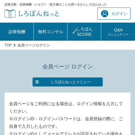
診療点数・診療報酬・レセプト・処方箋のことを調べるならしろぼんねっと
ログイン
しろぼん
Q&A
診療報酬
無料コンサル
SCORE
コミュニティー
TOP
会員ページログイン
会員ページ ログイン
しろぼんねっとメニュー
会員ページをご利用になる場合は、ログイン情報を入力して
ください。
※ログインID・ログインパスワードは、会員登録の際に、ご
自身で入力したものです。
※ログインIDとしてメールアドレスが設定されている場合も