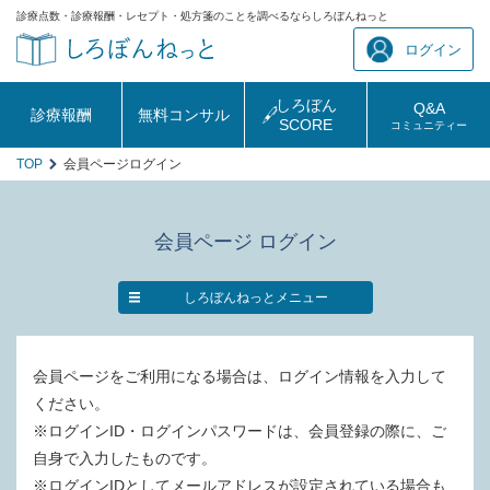
診療点数・診療報酬・レセプト・処方箋のことを調べるならしろぼんねっと
ログイン
しろぼん
Q&A
診療報酬
無料コンサル
SCORE
コミュニティー
TOP
会員ページログイン
会員ページ ログイン
しろぼんねっとメニュー
会員ページをご利用になる場合は、ログイン情報を入力して
ください。
※ログインID・ログインパスワードは、会員登録の際に、ご
自身で入力したものです。
※ログインIDとしてメールアドレスが設定されている場合も