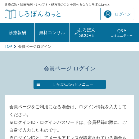
診療点数・診療報酬・レセプト・処方箋のことを調べるならしろぼんねっと
ログイン
しろぼん
Q&A
診療報酬
無料コンサル
SCORE
コミュニティー
TOP
会員ページログイン
会員ページ ログイン
しろぼんねっとメニュー
会員ページをご利用になる場合は、ログイン情報を入力して
ください。
※ログインID・ログインパスワードは、会員登録の際に、ご
自身で入力したものです。
※ログインIDとしてメールアドレスが設定されている場合も