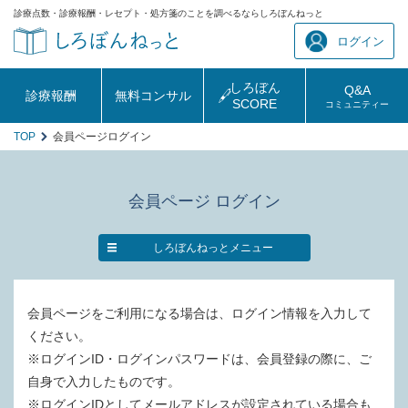
診療点数・診療報酬・レセプト・処方箋のことを調べるならしろぼんねっと
ログイン
しろぼん
Q&A
診療報酬
無料コンサル
SCORE
コミュニティー
TOP
会員ページログイン
会員ページ ログイン
しろぼんねっとメニュー
会員ページをご利用になる場合は、ログイン情報を入力して
ください。
※ログインID・ログインパスワードは、会員登録の際に、ご
自身で入力したものです。
※ログインIDとしてメールアドレスが設定されている場合も