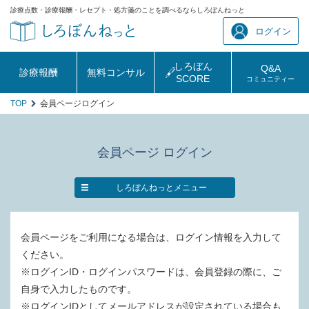
診療点数・診療報酬・レセプト・処方箋のことを調べるならしろぼんねっと
ログイン
しろぼん
Q&A
診療報酬
無料コンサル
SCORE
コミュニティー
TOP
会員ページログイン
会員ページ ログイン
しろぼんねっとメニュー
会員ページをご利用になる場合は、ログイン情報を入力して
ください。
※ログインID・ログインパスワードは、会員登録の際に、ご
自身で入力したものです。
※ログインIDとしてメールアドレスが設定されている場合も