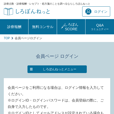
診療点数・診療報酬・レセプト・処方箋のことを調べるならしろぼんねっと
ログイン
しろぼん
Q&A
診療報酬
無料コンサル
SCORE
コミュニティー
TOP
会員ページログイン
会員ページ ログイン
しろぼんねっとメニュー
会員ページをご利用になる場合は、ログイン情報を入力して
ください。
※ログインID・ログインパスワードは、会員登録の際に、ご
自身で入力したものです。
※ログインIDとしてメールアドレスが設定されている場合も