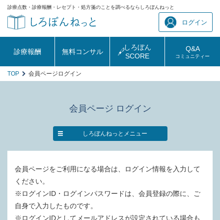
診療点数・診療報酬・レセプト・処方箋のことを調べるならしろぼんねっと
ログイン
しろぼん
Q&A
診療報酬
無料コンサル
SCORE
コミュニティー
TOP
会員ページログイン
会員ページ ログイン
しろぼんねっとメニュー
会員ページをご利用になる場合は、ログイン情報を入力して
ください。
※ログインID・ログインパスワードは、会員登録の際に、ご
自身で入力したものです。
※ログインIDとしてメールアドレスが設定されている場合も