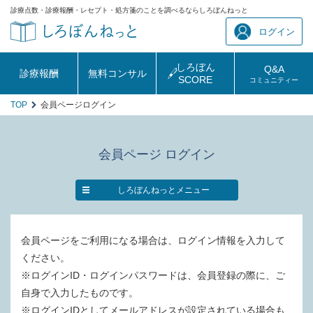
診療点数・診療報酬・レセプト・処方箋のことを調べるならしろぼんねっと
ログイン
しろぼん
Q&A
診療報酬
無料コンサル
SCORE
コミュニティー
TOP
会員ページログイン
会員ページ ログイン
しろぼんねっとメニュー
会員ページをご利用になる場合は、ログイン情報を入力して
ください。
※ログインID・ログインパスワードは、会員登録の際に、ご
自身で入力したものです。
※ログインIDとしてメールアドレスが設定されている場合も