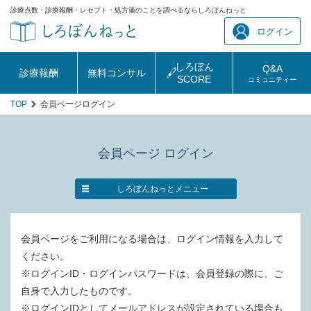
診療点数・診療報酬・レセプト・処方箋のことを調べるならしろぼんねっと
ログイン
しろぼん
Q&A
診療報酬
無料コンサル
SCORE
コミュニティー
TOP
会員ページログイン
会員ページ ログイン
しろぼんねっとメニュー
会員ページをご利用になる場合は、ログイン情報を入力して
ください。
※ログインID・ログインパスワードは、会員登録の際に、ご
自身で入力したものです。
※ログインIDとしてメールアドレスが設定されている場合も