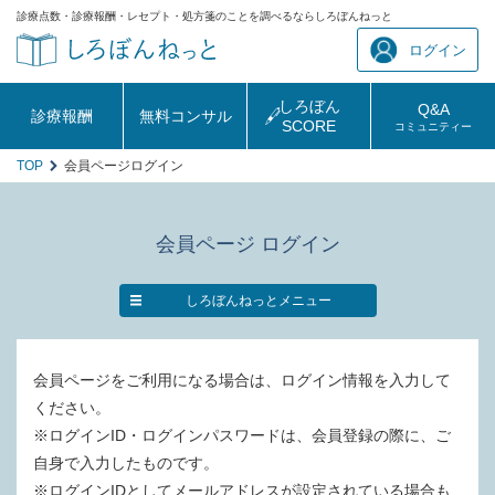
診療点数・診療報酬・レセプト・処方箋のことを調べるならしろぼんねっと
ログイン
しろぼん
Q&A
診療報酬
無料コンサル
SCORE
コミュニティー
TOP
会員ページログイン
会員ページ ログイン
しろぼんねっとメニュー
会員ページをご利用になる場合は、ログイン情報を入力して
ください。
※ログインID・ログインパスワードは、会員登録の際に、ご
自身で入力したものです。
※ログインIDとしてメールアドレスが設定されている場合も