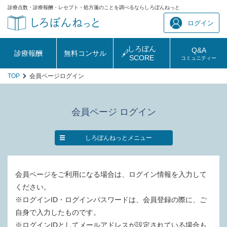
診療点数・診療報酬・レセプト・処方箋のことを調べるならしろぼんねっと
ログイン
しろぼん
Q&A
診療報酬
無料コンサル
SCORE
コミュニティー
TOP
会員ページログイン
会員ページ ログイン
しろぼんねっとメニュー
会員ページをご利用になる場合は、ログイン情報を入力して
ください。
※ログインID・ログインパスワードは、会員登録の際に、ご
自身で入力したものです。
※ログインIDとしてメールアドレスが設定されている場合も