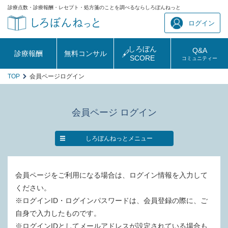
診療点数・診療報酬・レセプト・処方箋のことを調べるならしろぼんねっと
ログイン
しろぼん
Q&A
診療報酬
無料コンサル
SCORE
コミュニティー
TOP
会員ページログイン
会員ページ ログイン
しろぼんねっとメニュー
会員ページをご利用になる場合は、ログイン情報を入力して
ください。
※ログインID・ログインパスワードは、会員登録の際に、ご
自身で入力したものです。
※ログインIDとしてメールアドレスが設定されている場合も