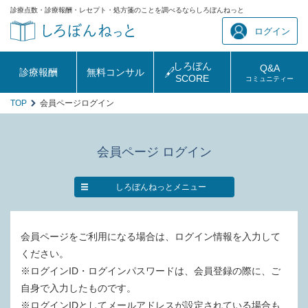
診療点数・診療報酬・レセプト・処方箋のことを調べるならしろぼんねっと
ログイン
しろぼん
Q&A
診療報酬
無料コンサル
SCORE
コミュニティー
TOP
会員ページログイン
会員ページ ログイン
しろぼんねっとメニュー
会員ページをご利用になる場合は、ログイン情報を入力して
ください。
※ログインID・ログインパスワードは、会員登録の際に、ご
自身で入力したものです。
※ログインIDとしてメールアドレスが設定されている場合も