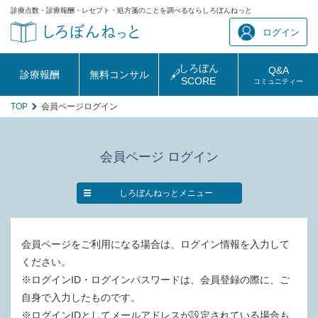
診療点数・診療報酬・レセプト・処方箋のことを調べるならしろぼんねっと
ログイン
しろぼん
Q&A
診療報酬
無料コンサル
SCORE
コミュニティー
TOP
会員ページログイン
会員ページ ログイン
しろぼんねっとメニュー
会員ページをご利用になる場合は、ログイン情報を入力して
ください。
※ログインID・ログインパスワードは、会員登録の際に、ご
自身で入力したものです。
※ログインIDとしてメールアドレスが設定されている場合も