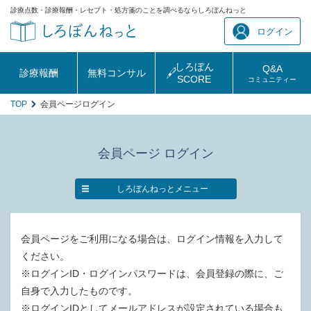
診療点数・診療報酬・レセプト・処方箋のことを調べるならしろぼんねっと
ログイン
しろぼん
Q&A
診療報酬
無料コンサル
SCORE
コミュニティー
TOP
会員ページログイン
会員ページ ログイン
しろぼんねっとメニュー
会員ページをご利用になる場合は、ログイン情報を入力して
ください。
※ログインID・ログインパスワードは、会員登録の際に、ご
自身で入力したものです。
※ログインIDとしてメールアドレスが設定されている場合も