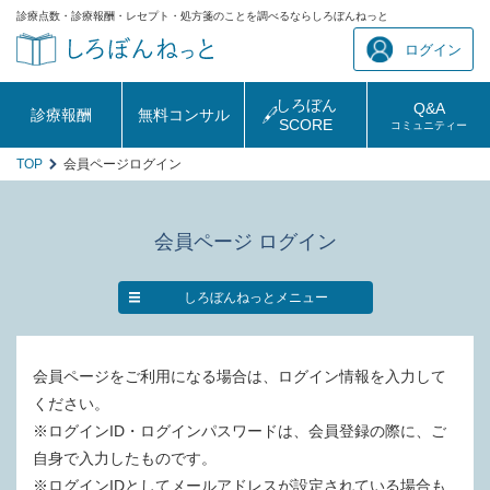
診療点数・診療報酬・レセプト・処方箋のことを調べるならしろぼんねっと
ログイン
しろぼん
Q&A
診療報酬
無料コンサル
SCORE
コミュニティー
TOP
会員ページログイン
会員ページ ログイン
しろぼんねっとメニュー
会員ページをご利用になる場合は、ログイン情報を入力して
ください。
※ログインID・ログインパスワードは、会員登録の際に、ご
自身で入力したものです。
※ログインIDとしてメールアドレスが設定されている場合も