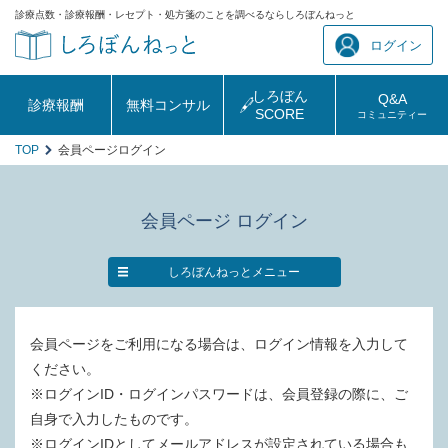
診療点数・診療報酬・レセプト・処方箋のことを調べるならしろぼんねっと
ログイン
しろぼん
Q&A
診療報酬
無料コンサル
SCORE
コミュニティー
TOP
会員ページログイン
会員ページ ログイン
しろぼんねっとメニュー
会員ページをご利用になる場合は、ログイン情報を入力して
ください。
※ログインID・ログインパスワードは、会員登録の際に、ご
自身で入力したものです。
※ログインIDとしてメールアドレスが設定されている場合も