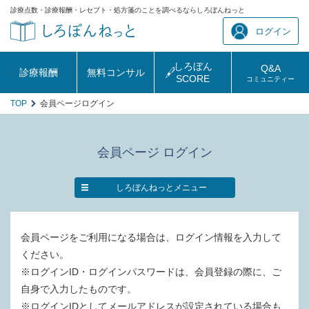
診療点数・診療報酬・レセプト・処方箋のことを調べるならしろぼんねっと
ログイン
しろぼん
Q&A
診療報酬
無料コンサル
SCORE
コミュニティー
TOP
会員ページログイン
会員ページ ログイン
しろぼんねっとメニュー
会員ページをご利用になる場合は、ログイン情報を入力して
ください。
※ログインID・ログインパスワードは、会員登録の際に、ご
自身で入力したものです。
※ログインIDとしてメールアドレスが設定されている場合も