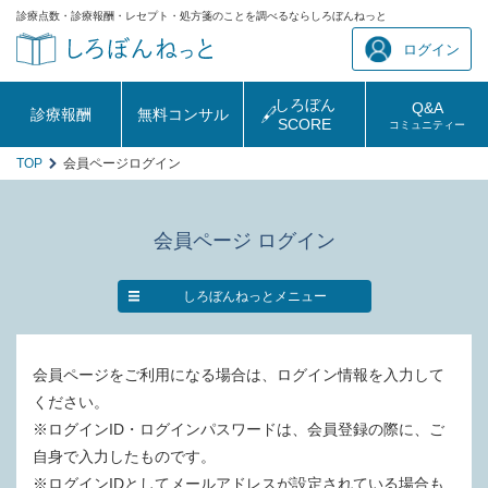
診療点数・診療報酬・レセプト・処方箋のことを調べるならしろぼんねっと
ログイン
しろぼん
Q&A
診療報酬
無料コンサル
SCORE
コミュニティー
TOP
会員ページログイン
会員ページ ログイン
しろぼんねっとメニュー
会員ページをご利用になる場合は、ログイン情報を入力して
ください。
※ログインID・ログインパスワードは、会員登録の際に、ご
自身で入力したものです。
※ログインIDとしてメールアドレスが設定されている場合も