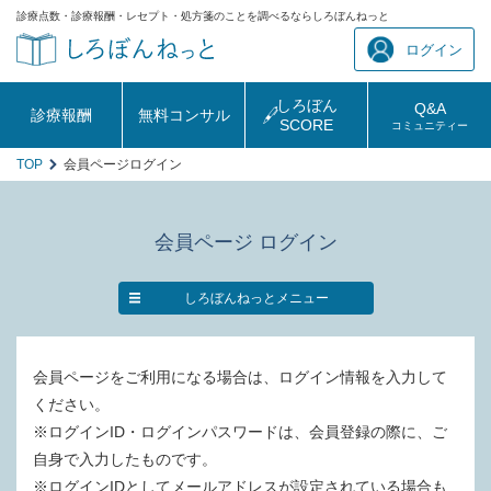
診療点数・診療報酬・レセプト・処方箋のことを調べるならしろぼんねっと
ログイン
しろぼん
Q&A
診療報酬
無料コンサル
SCORE
コミュニティー
TOP
会員ページログイン
会員ページ ログイン
しろぼんねっとメニュー
会員ページをご利用になる場合は、ログイン情報を入力して
ください。
※ログインID・ログインパスワードは、会員登録の際に、ご
自身で入力したものです。
※ログインIDとしてメールアドレスが設定されている場合も