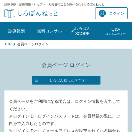
診療点数・診療報酬・レセプト・処方箋のことを調べるならしろぼんねっと
ログイン
しろぼん
Q&A
診療報酬
無料コンサル
SCORE
コミュニティー
TOP
会員ページログイン
会員ページ ログイン
しろぼんねっとメニュー
会員ページをご利用になる場合は、ログイン情報を入力して
ください。
※ログインID・ログインパスワードは、会員登録の際に、ご
自身で入力したものです。
※ログインIDとしてメールアドレスが設定されている場合も