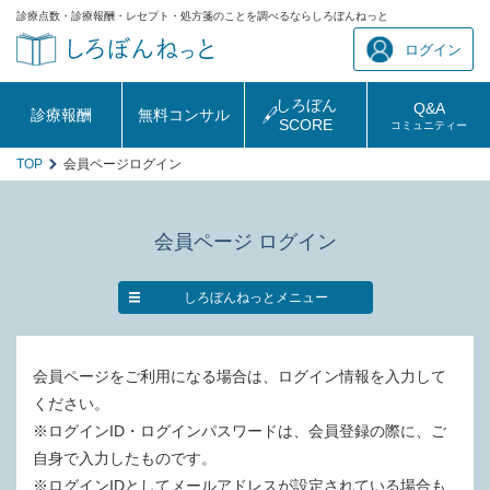
診療点数・診療報酬・レセプト・処方箋のことを調べるならしろぼんねっと
ログイン
しろぼん
Q&A
診療報酬
無料コンサル
SCORE
コミュニティー
TOP
会員ページログイン
会員ページ ログイン
しろぼんねっとメニュー
会員ページをご利用になる場合は、ログイン情報を入力して
ください。
※ログインID・ログインパスワードは、会員登録の際に、ご
自身で入力したものです。
※ログインIDとしてメールアドレスが設定されている場合も