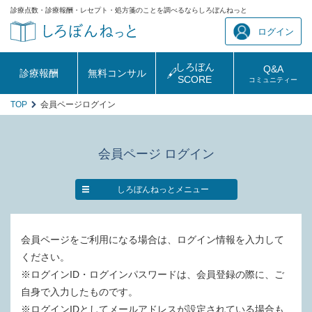
診療点数・診療報酬・レセプト・処方箋のことを調べるならしろぼんねっと
ログイン
しろぼん
Q&A
診療報酬
無料コンサル
SCORE
コミュニティー
TOP
会員ページログイン
会員ページ ログイン
しろぼんねっとメニュー
会員ページをご利用になる場合は、ログイン情報を入力して
ください。
※ログインID・ログインパスワードは、会員登録の際に、ご
自身で入力したものです。
※ログインIDとしてメールアドレスが設定されている場合も