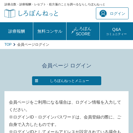
診療点数・診療報酬・レセプト・処方箋のことを調べるならしろぼんねっと
ログイン
しろぼん
Q&A
診療報酬
無料コンサル
SCORE
コミュニティー
TOP
会員ページログイン
会員ページ ログイン
しろぼんねっとメニュー
会員ページをご利用になる場合は、ログイン情報を入力して
ください。
※ログインID・ログインパスワードは、会員登録の際に、ご
自身で入力したものです。
※ログインIDとしてメールアドレスが設定されている場合も