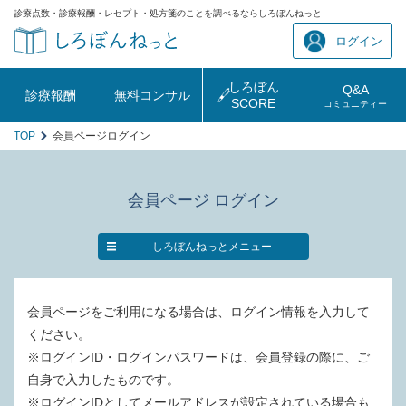
診療点数・診療報酬・レセプト・処方箋のことを調べるならしろぼんねっと
ログイン
しろぼん
Q&A
診療報酬
無料コンサル
SCORE
コミュニティー
TOP
会員ページログイン
会員ページ ログイン
しろぼんねっとメニュー
会員ページをご利用になる場合は、ログイン情報を入力して
ください。
※ログインID・ログインパスワードは、会員登録の際に、ご
自身で入力したものです。
※ログインIDとしてメールアドレスが設定されている場合も