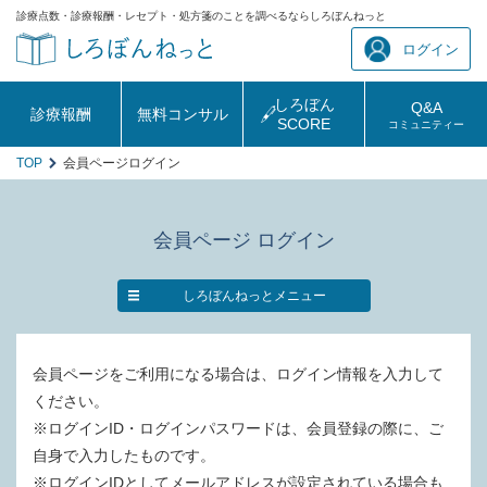
診療点数・診療報酬・レセプト・処方箋のことを調べるならしろぼんねっと
ログイン
しろぼん
Q&A
診療報酬
無料コンサル
SCORE
コミュニティー
TOP
会員ページログイン
会員ページ ログイン
しろぼんねっとメニュー
会員ページをご利用になる場合は、ログイン情報を入力して
ください。
※ログインID・ログインパスワードは、会員登録の際に、ご
自身で入力したものです。
※ログインIDとしてメールアドレスが設定されている場合も