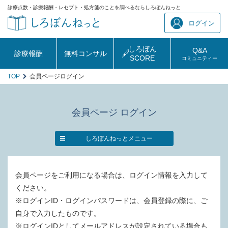
診療点数・診療報酬・レセプト・処方箋のことを調べるならしろぼんねっと
ログイン
しろぼん
Q&A
診療報酬
無料コンサル
SCORE
コミュニティー
TOP
会員ページログイン
会員ページ ログイン
しろぼんねっとメニュー
会員ページをご利用になる場合は、ログイン情報を入力して
ください。
※ログインID・ログインパスワードは、会員登録の際に、ご
自身で入力したものです。
※ログインIDとしてメールアドレスが設定されている場合も