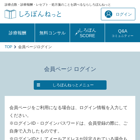
診療点数・診療報酬・レセプト・処方箋のことを調べるならしろぼんねっと
ログイン
しろぼん
Q&A
診療報酬
無料コンサル
SCORE
コミュニティー
TOP
会員ページログイン
会員ページ ログイン
しろぼんねっとメニュー
会員ページをご利用になる場合は、ログイン情報を入力して
ください。
※ログインID・ログインパスワードは、会員登録の際に、ご
自身で入力したものです。
※ログインIDとしてメールアドレスが設定されている場合も