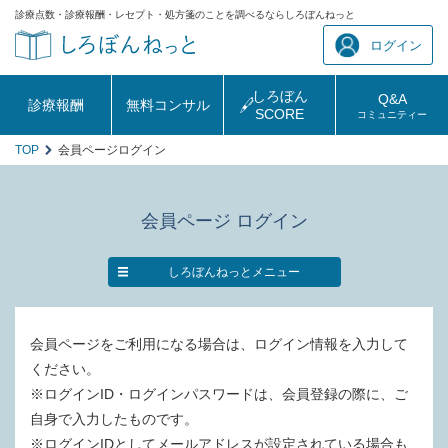
診療点数・診療報酬・レセプト・処方箋のことを調べるならしろぼんねっと
ログイン
しろぼん
Q&A
診療報酬
無料コンサル
SCORE
コミュニティー
TOP
会員ページログイン
会員ページ ログイン
しろぼんねっとメニュー
会員ページをご利用になる場合は、ログイン情報を入力して
ください。
※ログインID・ログインパスワードは、会員登録の際に、ご
自身で入力したものです。
※ログインIDとしてメールアドレスが設定されている場合も