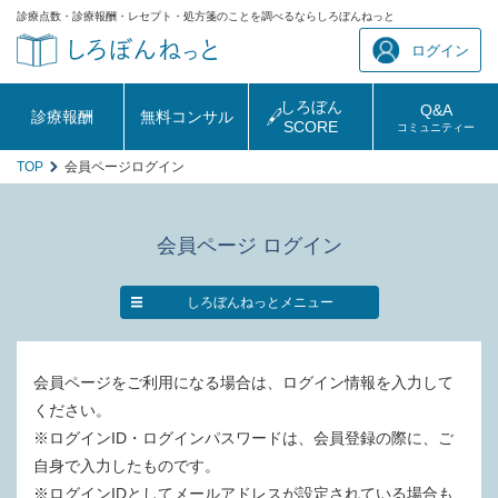
診療点数・診療報酬・レセプト・処方箋のことを調べるならしろぼんねっと
ログイン
しろぼん
Q&A
診療報酬
無料コンサル
SCORE
コミュニティー
TOP
会員ページログイン
会員ページ ログイン
しろぼんねっとメニュー
会員ページをご利用になる場合は、ログイン情報を入力して
ください。
※ログインID・ログインパスワードは、会員登録の際に、ご
自身で入力したものです。
※ログインIDとしてメールアドレスが設定されている場合も