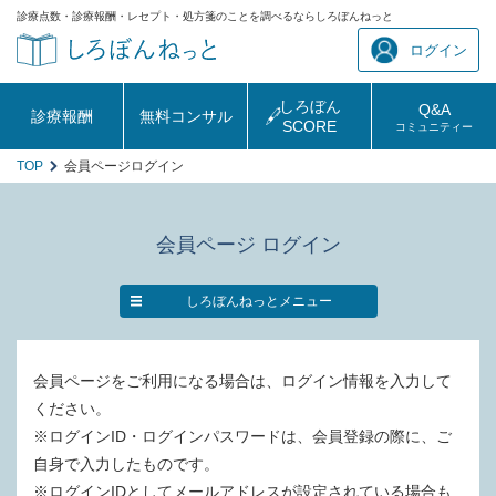
診療点数・診療報酬・レセプト・処方箋のことを調べるならしろぼんねっと
ログイン
しろぼん
Q&A
診療報酬
無料コンサル
SCORE
コミュニティー
TOP
会員ページログイン
会員ページ ログイン
しろぼんねっとメニュー
会員ページをご利用になる場合は、ログイン情報を入力して
ください。
※ログインID・ログインパスワードは、会員登録の際に、ご
自身で入力したものです。
※ログインIDとしてメールアドレスが設定されている場合も