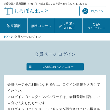
診療点数・診療報酬・レセプト・処方箋のことを調べるならしろぼんねっと
ログイン
しろぼん
Q&A
診療報酬
無料コンサル
SCORE
コミュニティー
TOP
会員ページログイン
会員ページ ログイン
しろぼんねっとメニュー
会員ページをご利用になる場合は、ログイン情報を入力して
ください。
※ログインID・ログインパスワードは、会員登録の際に、ご
自身で入力したものです。
※ログインIDとしてメールアドレスが設定されている場合も