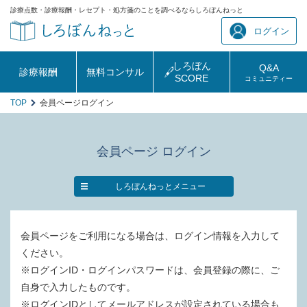
診療点数・診療報酬・レセプト・処方箋のことを調べるならしろぼんねっと
ログイン
しろぼん
Q&A
診療報酬
無料コンサル
SCORE
コミュニティー
TOP
会員ページログイン
会員ページ ログイン
しろぼんねっとメニュー
会員ページをご利用になる場合は、ログイン情報を入力して
ください。
※ログインID・ログインパスワードは、会員登録の際に、ご
自身で入力したものです。
※ログインIDとしてメールアドレスが設定されている場合も