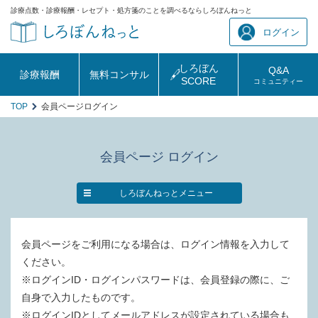
診療点数・診療報酬・レセプト・処方箋のことを調べるならしろぼんねっと
ログイン
しろぼん
Q&A
診療報酬
無料コンサル
SCORE
コミュニティー
TOP
会員ページログイン
会員ページ ログイン
しろぼんねっとメニュー
会員ページをご利用になる場合は、ログイン情報を入力して
ください。
※ログインID・ログインパスワードは、会員登録の際に、ご
自身で入力したものです。
※ログインIDとしてメールアドレスが設定されている場合も