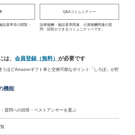
準
Q&Aコミュニティー
施設基準等の閲覧・
診療報酬・施設基準関連、介護報酬関連の質
問・回答ができるコミュニティーです。
には、
会員登録（無料）
が必要です
うほどAmazonギフト券と交換可能なポイント「しろぽ」が貯
の機能
稿・質問への回答・ベストアンサーを選ぶ
閲覧