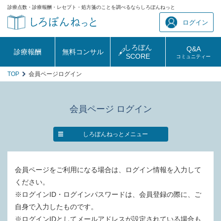
診療点数・診療報酬・レセプト・処方箋のことを調べるならしろぼんねっと
ログイン
しろぼん
Q&A
診療報酬
無料コンサル
SCORE
コミュニティー
TOP
会員ページログイン
会員ページ ログイン
しろぼんねっとメニュー
会員ページをご利用になる場合は、ログイン情報を入力して
ください。
※ログインID・ログインパスワードは、会員登録の際に、ご
自身で入力したものです。
※ログインIDとしてメールアドレスが設定されている場合も