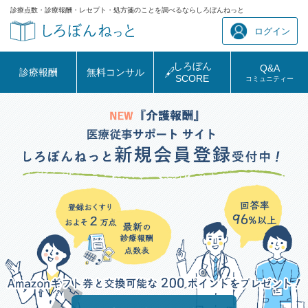
診療点数・診療報酬・レセプト・処方箋のことを調べるならしろぼんねっと
ログイン
しろぼん
Q&A
診療報酬
無料コンサル
SCORE
コミュニティー