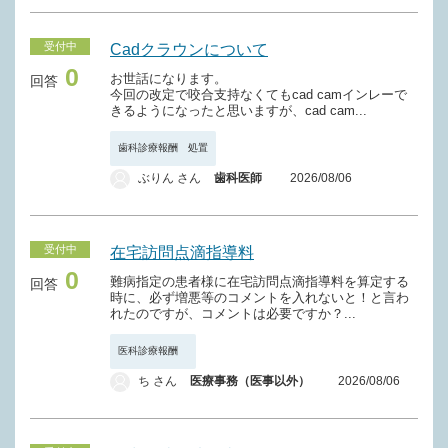
受付中
Cadクラウンについて
0
お世話になります。
回答
今回の改定で咬合支持なくてもcad camインレーで
きるようになったと思いますが、cad cam...
歯科診療報酬 処置
ぶりん さん
歯科医師
2026/08/06
受付中
在宅訪問点滴指導料
0
難病指定の患者様に在宅訪問点滴指導料を算定する
回答
時に、必ず増悪等のコメントを入れないと！と言わ
れたのですが、コメントは必要ですか？...
医科診療報酬
ち さん
医療事務（医事以外）
2026/08/06