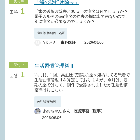
受付中
「歯の破折片除去」
1
「歯の破折片除去／30点」の病名は何でしょうか？
回答
電子カルテのper病名の除去の欄に出て来ないので、
別に病名が必要なのでしょうか？
歯科診療報酬 処置
YK さん
歯科医師
2026/08/06
受付中
生活習慣管理料Ⅱ
1
2ヶ月に１回、高血圧で定期の薬を処方してる患者で
回答
生活習慣管理Ⅱを算定しておりますが、今月は、定
期の薬ではなく、別件で受診されましたが生活習慣
指導はおこない...
医科診療報酬
あおちやん さん
医療事務（医事）
2026/08/06