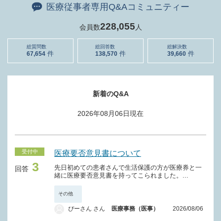
医療従事者専用Q&Aコミュニティー
228,055
会員数
人
総質問数
総回答数
総解決数
67,654
138,570
39,660
新着のQ&A
2026年08月06日
現在
受付中
医療要否意見書について
3
先日初めての患者さんで生活保護の方が医療券と一
回答
緒に医療要否意見書を持ってこられました。...
その他
ぴーさん さん
医療事務（医事）
2026/08/06