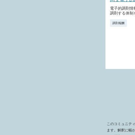
電子的調剤情
調剤する体制
調剤報酬
このコミュニテ
ます。解釈に幅