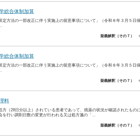
学総合体制加算
算定方法の一部改正に伴う実施上の留意事項について」（令和８年３月５日保医
.
疑義解釈（その７）
学総合体制加算
算定方法の一部改正に伴う実施上の留意事項について」（令和８年３月５日保医
.
疑義解釈（その７）
理料
処方（28日分以上）されている患者であって、残薬の状況が確認されたもの
会を行い調剤日数の変更が行われる又は処方箋の「...
疑義解釈（その７）