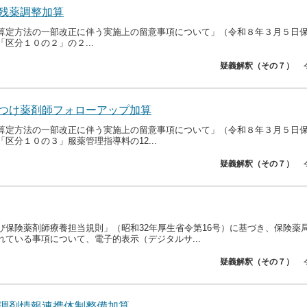
残薬調整加算
算定方法の一部改正に伴う実施上の留意事項について」（令和８年３月５日保医
区分１０の２」の２...
疑義解釈（その７）
つけ薬剤師フォローアップ加算
算定方法の一部改正に伴う実施上の留意事項について」（令和８年３月５日保医
区分１０の３」服薬管理指導料の12...
疑義解釈（その７）
び保険薬剤師療養担当規則」（昭和32年厚生省令第16号）に基づき、保険薬
れている事項について、電子的表示（デジタルサ...
疑義解釈（その７）
調剤情報連携体制整備加算