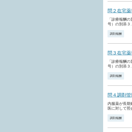
問２在宅薬
「診療報酬の
号）の別添３..
調剤報酬
問３在宅薬
「診療報酬の
号）の別添３..
調剤報酬
問４調剤管
内服薬が長期
医に対して照
調剤報酬