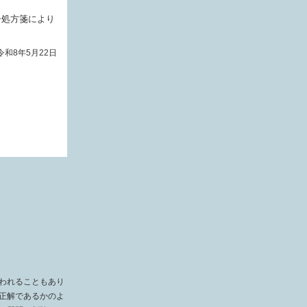
子処方箋により
令和8年5月22日
われることもあり
正解であるかのよ