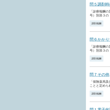
問５調剤時
「診療報酬の
号）別添３の「
調剤報酬
問６かかり
「診療報酬の
号）別添３の「
調剤報酬
問７その他
「保険薬局及
ことと定めら
調剤報酬
問１電子的