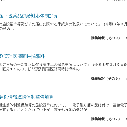
援・医薬品供給対応体制加算
の施設基準等及びその届出に関する手続きの取扱いについて」（令和８年３
第92...
疑義解釈（その９）
剤管理医師同時指導料
算定方法の一部改正に伴う実施上の留意事項について」（令和８年３月５日保医
「区分１５の９」訪問薬剤管理医師同時指導料の...
疑義解釈（その９）
調剤情報連携体制整備加算
報連携体制整備加算の施設基準において、「電子処方箋を受け付け、当該電
を有する」こととされているが、電子処方箋の機能が...
疑義解釈（その７）