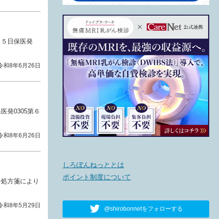
月５日保医発
令和8年6月26日
発0305第６
令和8年6月26日
しろぼんねっととは
ポイント制度について
子処方箋により
令和8年5月29日
@shirobonnetをフォローする