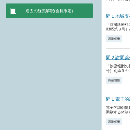
過去の疑義解釈(会員限定)
問１地域支
「特掲診療料
0305第８号）の
調剤報酬
問２訪問薬
「診療報酬の
号）別添３の
調剤報酬
問１電子的
電子的調剤情
調剤する体制
調剤報酬