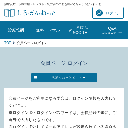
診療点数・診療報酬・レセプト・処方箋のことを調べるならしろぼんねっと
ログイン
しろぼん
Q&A
診療報酬
無料コンサル
SCORE
コミュニティー
TOP
会員ページログイン
会員ページ ログイン
しろぼんねっとメニュー
会員ページをご利用になる場合は、ログイン情報を入力して
ください。
※ログインID・ログインパスワードは、会員登録の際に、ご
自身で入力したものです。
※ログインIDとしてメールアドレスが設定されている場合も