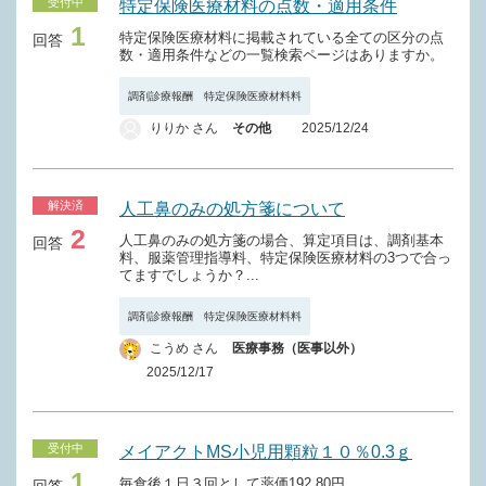
受付中
特定保険医療材料の点数・適用条件
1
特定保険医療材料に掲載されている全ての区分の点
回答
数・適用条件などの一覧検索ページはありますか。
調剤診療報酬 特定保険医療材料料
りりか さん
その他
2025/12/24
解決済
人工鼻のみの処方箋について
2
人工鼻のみの処方箋の場合、算定項目は、調剤基本
回答
料、服薬管理指導料、特定保険医療材料の3つで合っ
てますでしょうか？...
調剤診療報酬 特定保険医療材料料
こうめ さん
医療事務（医事以外）
2025/12/17
受付中
メイアクトMS小児用顆粒１０％0.3ｇ
1
毎食後１日３回として薬価192.80円