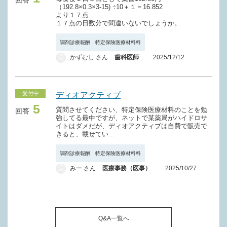
回答
（192.8×0.3×3-15) ÷10＋１＝16.852
より１７点
１７点の日数分で間違いないでしょうか。
調剤診療報酬 特定保険医療材料料
かずむし さん
歯科医師
2025/12/12
受付中
ディオアクティブ
5
質問させてください、特定保険医療材料のことを勉
回答
強してる最中ですが、ネットで某薬局がハイドロサ
イトはダメだが、ディオアクティブは自費で販売で
きると、載せてい...
調剤診療報酬 特定保険医療材料料
みー さん
医療事務（医事）
2025/10/27
Q&A一覧へ