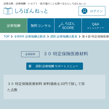
診療点数・診療報酬・レセプト・処方箋のことを調べるならしろぼんねっと
ログイン
しろぼん
Q&A
診療報酬
無料コンサル
SCORE
コミュニティー
TOP
令和8年 診療報酬点数表
調剤 診療報酬点数表
第４節 特定保険医
３０ 特定保険医療材料
令和8年
調剤 診療報酬 サポートメニュー
３０ 特定保険医療材料 材料価格を10円で除して得
た点数