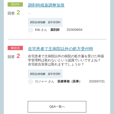
受付中
調剤時残薬調整加算
2
...
回答
調剤診療報酬 薬学管理料
Kiki さん
薬剤師
2026/08/04
解決済
在宅患者で主病院以外の処方受付時
2
在宅患者で主病院以外の病院の処方箋を受けた時薬
回答
学管理料は取れないという認識でいいですよね？
在宅総合加算は取れますでしょうか？
調剤診療報酬 薬学管理料
ロジャー さん
医療事務（医事）
2026/07/31
Q&A一覧へ