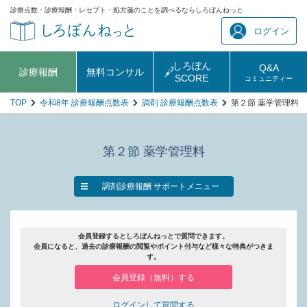
診療点数・診療報酬・レセプト・処方箋のことを調べるならしろぼんねっと
ログイン
しろぼん
Q&A
診療報酬
無料コンサル
SCORE
コミュニティー
TOP
令和8年 診療報酬点数表
調剤 診療報酬点数表
第２節 薬学管理料
第２節 薬学管理料
調剤診療報酬 サポートメニュー
会員登録するとしろぼんねっとで質問できます。
会員になると、過去の診療報酬の閲覧やポイント付与など様々な特典がつきま
す。
会員登録（無料）する
ログインして質問する