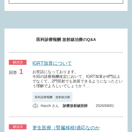
Ｍ００１－２ ガンマナイフによる定位放射線治療
Ｍ２００ 特定保険医療材料
Ｍ００１－３ 直線加速器による放射線治療（一連につき）
Ｍ００１－４ 粒子線治療（一連につき）
Ｍ００１－５ ホウ素中性子捕捉療法（一連につき）
医科診療報酬 放射線治療のQ&A
Ｍ００２ 全身照射（一連につき）
Ｍ００３ 電磁波温熱療法（一連につき）
解決済
IGRT加算について
Ｍ００４ 密封小線源治療（一連につき）
1
お世話になっております。
回答
今回の診療報酬改定において、IGRT加算が4門以上
Ｍ００５ 血液照射
でなくて、2門照射でも加算できるようになったとい
う理解でよろしいでしょうか？...
医科診療報酬 放射線治療
Hacch さん
診療放射線技師
2026/08/01
解決済
更生医療（腎臓移植)適応なのか