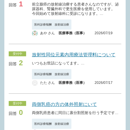
1
前立腺癌の放射線治療する患者さんなのですが、泌
回答
尿器科、腎臓外科で更生医療を使用しています。
今回始めて放射線科に受診になります。...
医科診療報酬 放射線治療
あや さん
医療事務（医事）
2026/07/19
受付中
放射性同位元素内用療法管理料について
2
いつもお世話になってます。...
回答
医科診療報酬 放射線治療
たた さん
医療事務（医事）
2026/07/17
受付中
両側乳癌の方の体外照射にいて
0
両側乳癌患者に同日に寡分割照射を行う予定です...
回答
医科診療報酬 放射線治療