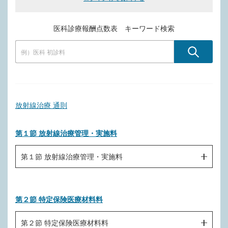
医科診療報酬点数表 キーワード検索
放射線治療 通則
第１節 放射線治療管理・実施料
第１節 放射線治療管理・実施料
Ｍ０００ 放射線治療管理料（分布図の作成１回につき）
第２節 特定保険医療材料料
Ｍ０００－２ 放射性同位元素内用療法管理料
Ｍ００１ 体外照射
第２節 特定保険医療材料料