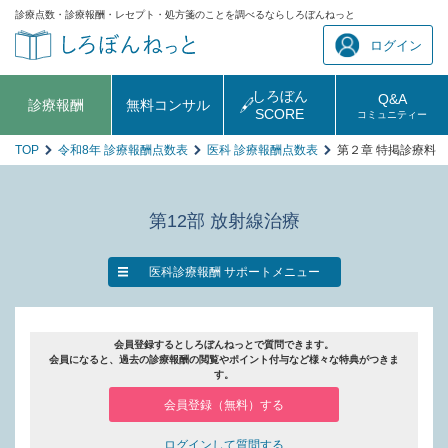
診療点数・診療報酬・レセプト・処方箋のことを調べるならしろぼんねっと
ログイン
しろぼん
Q&A
診療報酬
無料コンサル
SCORE
コミュニティー
TOP
令和8年 診療報酬点数表
医科 診療報酬点数表
第２章 特掲診療料 
第12部 放射線治療
医科診療報酬 サポートメニュー
会員登録するとしろぼんねっとで質問できます。
会員になると、過去の診療報酬の閲覧やポイント付与など様々な特典がつきま
す。
会員登録（無料）する
ログインして質問する