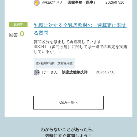
@kak@ さん
医療事務（医事）
2026/07/10
受付中
乳癌に対する全乳房照射の一連算定に関す
0
る質問
回答
質問区分を修正して再投稿しています
3DCRT （多門照射）に関しては一連での算定を実施
しているが、...
医科診療報酬 放射線治療
けー さん
診療放射線技師
2026/07/01
Q&A一覧へ
わからないことがあったら、
気軽にすぐ質問しよう！