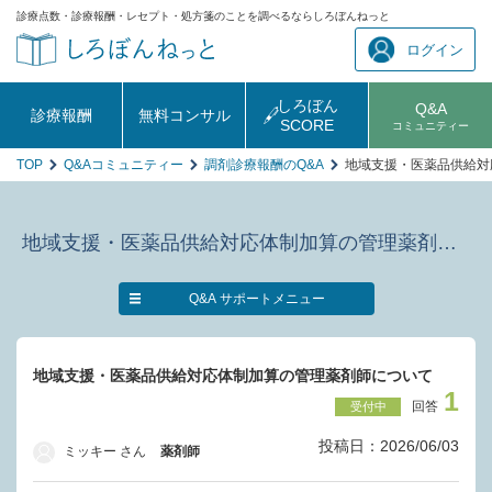
診療点数・診療報酬・レセプト・処方箋のことを調べるならしろぼんねっと
ログイン
しろぼん
Q&A
診療報酬
無料コンサル
SCORE
コミュニティー
TOP
Q&Aコミュニティー
調剤診療報酬のQ&A
地域支援・医薬品供給対
地域支援・医薬品供給対応体制加算の管理薬剤師について
Q&A サポートメニュー
地域支援・医薬品供給対応体制加算の管理薬剤師について
1
回答
受付中
投稿日：2026/06/03
ミッキー さん
薬剤師