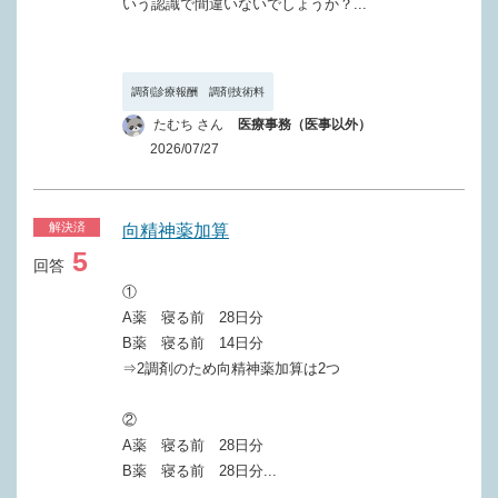
いう認識で間違いないでしょうか？...
調剤診療報酬 調剤技術料
たむち さん
医療事務（医事以外）
2026/07/27
解決済
向精神薬加算
5
回答
①
A薬 寝る前 28日分
B薬 寝る前 14日分
⇒2調剤のため向精神薬加算は2つ
②
A薬 寝る前 28日分
B薬 寝る前 28日分...