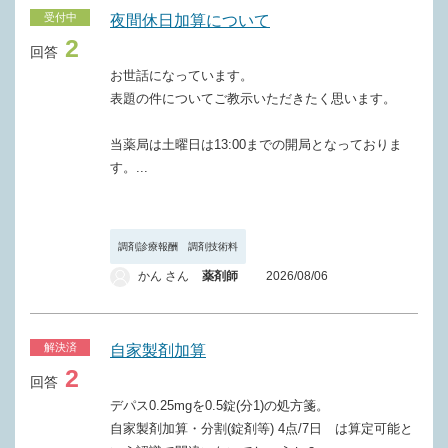
受付中
夜間休日加算について
2
回答
お世話になっています。
表題の件についてご教示いただきたく思います。
当薬局は土曜日は13:00までの開局となっておりま
す。...
調剤診療報酬 調剤技術料
かん さん
薬剤師
2026/08/06
解決済
自家製剤加算
2
回答
デパス0.25mgを0.5錠(分1)の処方箋。
自家製剤加算・分割(錠剤等) 4点/7日 は算定可能と