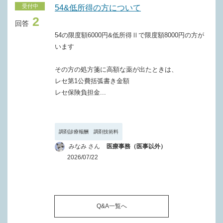
受付中
54&低所得の方について
2
回答
54の限度額6000円&低所得Ⅱで限度額8000円の方が
います
その方の処方箋に高額な薬が出たときは、
レセ第1公費括弧書き金額
レセ保険負担金...
調剤診療報酬 調剤技術料
みなみ さん
医療事務（医事以外）
2026/07/22
Q&A一覧へ