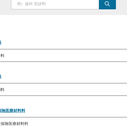
料
酔料
伝達麻酔（下顎孔又は眼窩下孔に行うもの）
浸潤麻酔
料
吸入鎮静法（30分まで）
剤料
静脈内鎮静法
薬剤
歯科麻酔管理料
保険医療材料料
歯科吸入麻酔又は歯科静脈麻酔（Ⅰ）
歯科吸入麻酔又は歯科静脈麻酔（Ⅱ）
定保険医療材料料