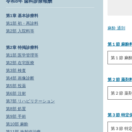
令和8年 歯科診療報酬
第1章 基本診療料
第1部 初・再診料
麻酔 通則
第2部 入院料等
第１節 麻酔
第2章 特掲診療料
第1部 医学管理等
第１節 麻
第2部 在宅医療
Ｋ０００ 
第3部 検査
第4部 画像診断
Ｋ００１ 
第２節 薬剤
第5部 投薬
Ｋ００２ 
第２節 薬
第6部 注射
Ｋ００３ 
第7部 リハビリテーション
Ｋ１００ 
Ｋ００４ 
第8部 処置
第３節 特定
Ｋ００５ 
第9部 手術
第10部 麻酔
Ｋ００６ 
第３節 特
第11部 放射線治療