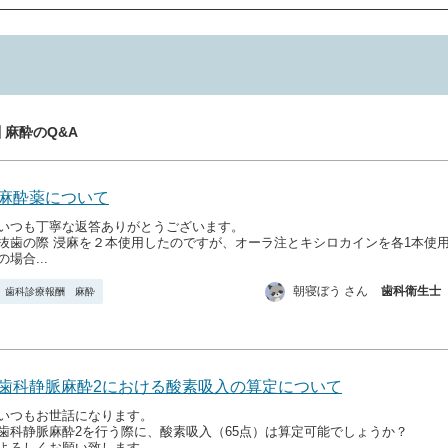
特定保険医療材料
 麻酔のQ&A
麻酔薬について
いつも丁寧な返答ありがとうございます。
抜歯の際 浸麻を２本使用したのですが、オーラ注とキシロカインを各1本使
の場合...
朝寝ぼう さん
歯科衛生士
歯科診療報酬 麻酔
歯科静脈麻酔2における酸素吸入の算定について
いつもお世話になります。
歯科静脈麻酔2を行う際に、酸素吸入（65点）は算定可能でしょうか？
よろしくお願い致します。