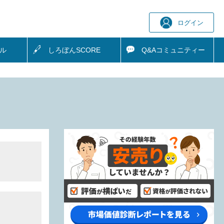
ログイン
ル
しろぼん
SCORE
Q&A
コミュニティー