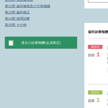
Ｋ２００ 
第12部 歯冠修復及び欠損補綴
第13部 歯科矯正
第14部 病理診断
第15部 その他
歯科診療報酬
過去の診療報酬(会員限定)
解決済
1
回答
受付中
1
回答